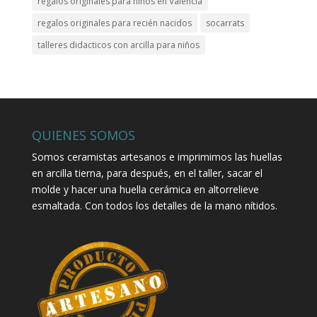
regalos originales para niños en Valencia
regalos originales para recién nacidos
socarrats
talleres didacticos con arcilla para niños
QUIENES SOMOS
Somos ceramistas artesanos e imprimimos las huellas
en arcilla tierna, para después, en el taller, sacar el
molde y hacer una huella cerámica en altorrelieve
esmaltada. Con todos los detalles de la mano nítidos.