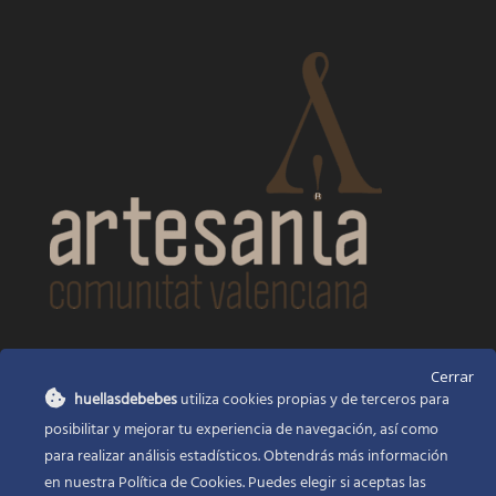
CONTACTO
Cerrar
huellasdebebes
utiliza cookies propias y de terceros para
Huellas de bebés
posibilitar y mejorar tu experiencia de navegación, así como
Santa Ana, 22
Alcasser Valencia 46290
para realizar análisis estadísticos. Obtendrás más información
en nuestra Política de Cookies. Puedes elegir si aceptas las
625 120 591