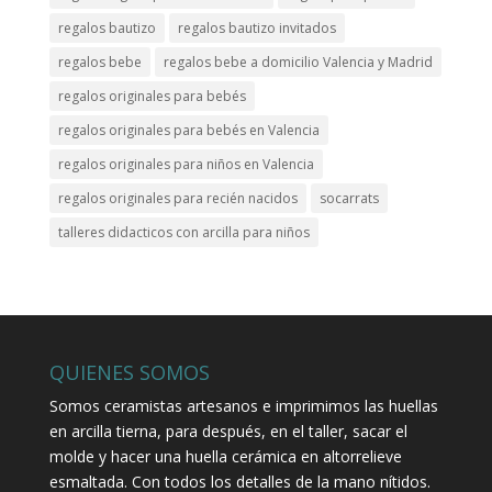
regalos bautizo
regalos bautizo invitados
regalos bebe
regalos bebe a domicilio Valencia y Madrid
regalos originales para bebés
regalos originales para bebés en Valencia
regalos originales para niños en Valencia
regalos originales para recién nacidos
socarrats
talleres didacticos con arcilla para niños
QUIENES SOMOS
Somos ceramistas artesanos e imprimimos las huellas
en arcilla tierna, para después, en el taller, sacar el
molde y hacer una huella cerámica en altorrelieve
esmaltada. Con todos los detalles de la mano nítidos.