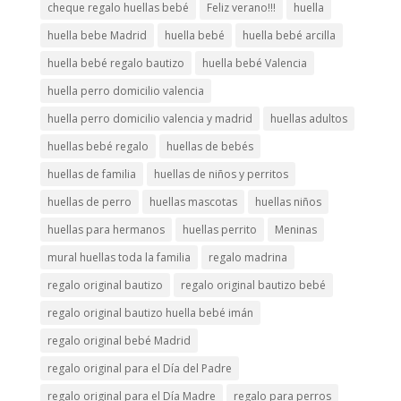
cheque regalo huellas bebé
Feliz verano!!!
huella
huella bebe Madrid
huella bebé
huella bebé arcilla
huella bebé regalo bautizo
huella bebé Valencia
huella perro domicilio valencia
huella perro domicilio valencia y madrid
huellas adultos
huellas bebé regalo
huellas de bebés
huellas de familia
huellas de niños y perritos
huellas de perro
huellas mascotas
huellas niños
huellas para hermanos
huellas perrito
Meninas
mural huellas toda la familia
regalo madrina
regalo original bautizo
regalo original bautizo bebé
regalo original bautizo huella bebé imán
regalo original bebé Madrid
regalo original para el Día del Padre
regalo original para el Día Madre
regalo para perros