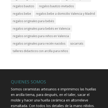
regalos bautizo
regalos bautizo invitados
regalos bebe
regalos bebe a domicilio Valencia y Madrid
regalos originales para bebés
regalos originales para bebés en Valencia
regalos originales para niños en Valencia
regalos originales para recién nacidos
socarrats
talleres didacticos con arcilla para niños
QUIENES SOMOS
Somos ceramistas artesanos e imprimimos las huellas
en arcilla tierna, para después, en el taller, sacar el
molde y hacer una huella cerámica en altorrelieve
esmaltada. Con todos los detalles de la mano nítidos.