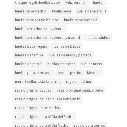
cheque regalo huellas bebé
Feliz verano!!!
huella
huella bebe Madrid
huella bebé
huella bebé arcilla
huella bebé regalo bautizo
huella bebé Valencia
huella perro domicilio valencia
huella perro domicilio valencia y madrid
huellas adultos
huellas bebé regalo
huellas de bebés
huellas de familia
huellas de niños y perritos
huellas de perro
huellas mascotas
huellas niños
huellas para hermanos
huellas perrito
Meninas
mural huellas toda la familia
regalo madrina
regalo original bautizo
regalo original bautizo bebé
regalo original bautizo huella bebé imán
regalo original bebé Madrid
regalo original para el Día del Padre
regalo original para el Día Madre
regalo para perros