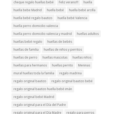
cheque regalo huellas bebé
Feliz verano!!!
huella
huella bebe Madrid
huella bebé
huella bebé arcilla
huella bebé regalo bautizo
huella bebé Valencia
huella perro domicilio valencia
huella perro domicilio valencia y madrid
huellas adultos
huellas bebé regalo
huellas de bebés
huellas de familia
huellas de niños y perritos
huellas de perro
huellas mascotas
huellas niños
huellas para hermanos
huellas perrito
Meninas
mural huellas toda la familia
regalo madrina
regalo original bautizo
regalo original bautizo bebé
regalo original bautizo huella bebé imán
regalo original bebé Madrid
regalo original para el Día del Padre
regalo original para el Día Madre
regalo para perros