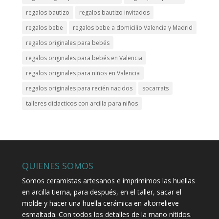
regalos bautizo
regalos bautizo invitados
regalos bebe
regalos bebe a domicilio Valencia y Madrid
regalos originales para bebés
regalos originales para bebés en Valencia
regalos originales para niños en Valencia
regalos originales para recién nacidos
socarrats
talleres didacticos con arcilla para niños
QUIENES SOMOS
Somos ceramistas artesanos e imprimimos las huellas
en arcilla tierna, para después, en el taller, sacar el
molde y hacer una huella cerámica en altorrelieve
esmaltada. Con todos los detalles de la mano nítidos.