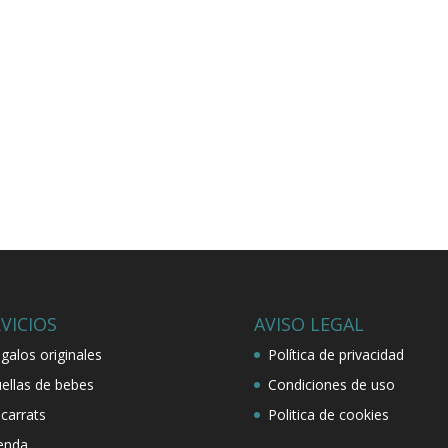
VICIOS
AVISO LEGAL
galos originales
Política de privacidad
ellas de bebes
Condiciones de uso
carrats
Politica de cookies
enda