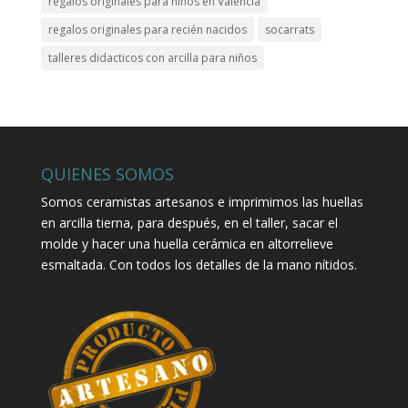
regalos originales para niños en Valencia
regalos originales para recién nacidos
socarrats
talleres didacticos con arcilla para niños
QUIENES SOMOS
Somos ceramistas artesanos e imprimimos las huellas
en arcilla tierna, para después, en el taller, sacar el
molde y hacer una huella cerámica en altorrelieve
esmaltada. Con todos los detalles de la mano nítidos.