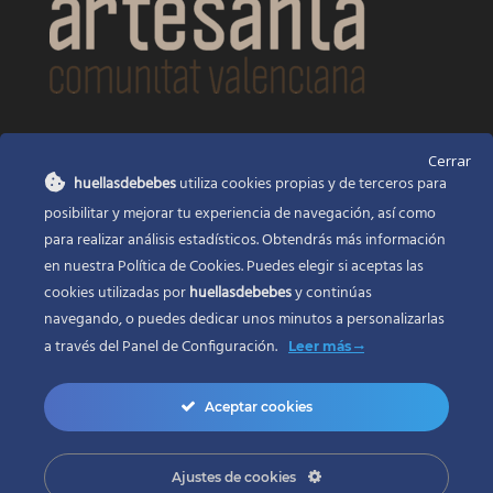
CONTACTO
Cerrar
huellasdebebes
utiliza cookies propias y de terceros para
Huellas de bebés
posibilitar y mejorar tu experiencia de navegación, así como
Santa Ana, 22
Alcasser Valencia 46290
para realizar análisis estadísticos. Obtendrás más información
en nuestra Política de Cookies. Puedes elegir si aceptas las
625 120 591
cookies utilizadas por
huellasdebebes
y continúas
info@huellasdebebes.com
navegando, o puedes dedicar unos minutos a personalizarlas
a través del
Panel de Configuración.
Leer más
Aceptar cookies
Ajustes de cookies
Copyright 2017 | Todos los derechos reservados