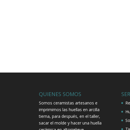
QUIENES SOMOS
SER
Somos ceramistas artesanos e
Re
imprimimos las huellas en arcilla
Hu
tierna, para después, en el taller,
So
sacar el molde y hacer una huella
Ti
cerámica en altorrelieve