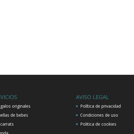
VICIOS
AVISO LEGAL
galos originales
Política de privacidad
ellas de bebes
Condiciones de uso
carrats
Politica de cookies
enda