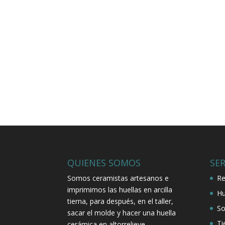
QUIENES SOMOS
SER
Somos ceramistas artesanos e
Re
imprimimos las huellas en arcilla
Hu
tierna, para después, en el taller,
So
sacar el molde y hacer una huella
Ti
cerámica en altorrelieve