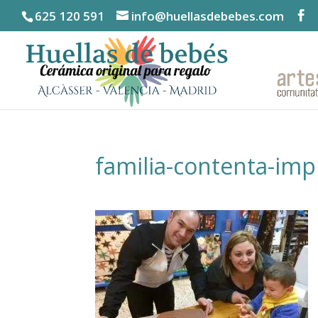
625 120 591
info@huellasdebebes.com
familia-contenta-impr