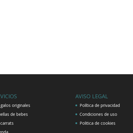
VICIOS
AVISO LEGAL
galos originales
Política de privacidad
ellas de bebes
Condiciones de uso
carrats
Politica de cookies
enda