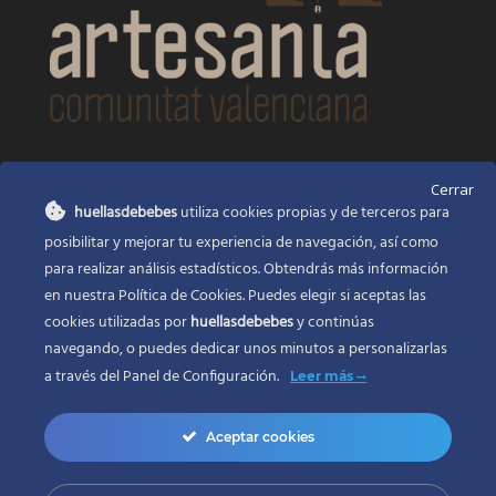
CONTACTO
Cerrar
huellasdebebes
utiliza cookies propias y de terceros para
Huellas de bebés
posibilitar y mejorar tu experiencia de navegación, así como
Santa Ana, 22
Alcasser Valencia 46290
para realizar análisis estadísticos. Obtendrás más información
en nuestra Política de Cookies. Puedes elegir si aceptas las
625 120 591
cookies utilizadas por
huellasdebebes
y continúas
info@huellasdebebes.com
navegando, o puedes dedicar unos minutos a personalizarlas
a través del
Panel de Configuración.
Leer más
Aceptar cookies