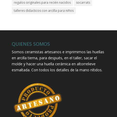
regalos originales para recién nacidos
socarrats
talleres didacticos con arcilla para niños
QUIENES SOMOS
Somos ceramistas artesanos e imprimimos las huellas
en arcilla tierna, para después, en el taller, sacar el
molde y hacer una huella cerámica en altorrelieve
esmaltada. Con todos los detalles de la mano nítidos.