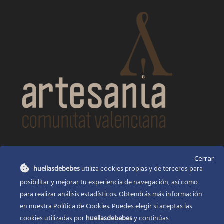
CONTACTO
Cerrar
huellasdebebes
utiliza cookies propias y de terceros para
Huellas de bebés
posibilitar y mejorar tu experiencia de navegación, así como
Santa Ana, 22
Alcasser Valencia 46290
para realizar análisis estadísticos. Obtendrás más información
en nuestra Política de Cookies. Puedes elegir si aceptas las
625 120 591
cookies utilizadas por
huellasdebebes
y continúas