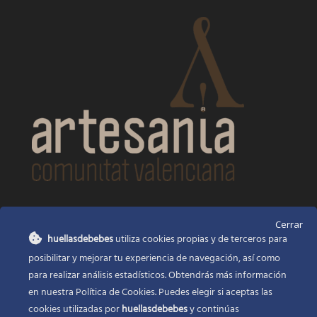
CONTACTO
Cerrar
huellasdebebes
utiliza cookies propias y de terceros para
Huellas de bebés
posibilitar y mejorar tu experiencia de navegación, así como
Santa Ana, 22
Alcasser Valencia 46290
para realizar análisis estadísticos. Obtendrás más información
en nuestra Política de Cookies. Puedes elegir si aceptas las
625 120 591
cookies utilizadas por
huellasdebebes
y continúas