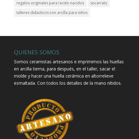
regalos originales para recién nacidos
socarrats
talleres didacticos con arcilla para niños
QUIENES SOMOS
Somos ceramistas artesanos e imprimimos las huellas
en arcilla tierna, para después, en el taller, sacar el
molde y hacer una huella cerámica en altorrelieve
esmaltada. Con todos los detalles de la mano nítidos.