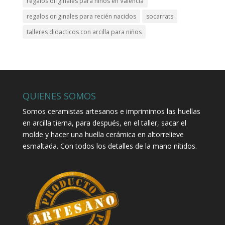
regalos originales para niños en Valencia
regalos originales para recién nacidos
socarrats
talleres didacticos con arcilla para niños
QUIENES SOMOS
Somos ceramistas artesanos e imprimimos las huellas
en arcilla tierna, para después, en el taller, sacar el
molde y hacer una huella cerámica en altorrelieve
esmaltada. Con todos los detalles de la mano nítidos.