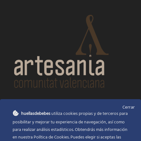
CONTACTO
Cerrar
huellasdebebes
utiliza cookies propias y de terceros para
Huellas de bebés
posibilitar y mejorar tu experiencia de navegación, así como
Santa Ana, 22
Alcasser Valencia 46290
para realizar análisis estadísticos. Obtendrás más información
en nuestra Política de Cookies. Puedes elegir si aceptas las
625 120 591