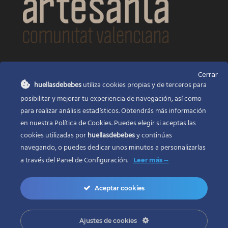
CONTACTO
Cerrar
huellasdebebes
utiliza cookies propias y de terceros para
Huellas de bebés
posibilitar y mejorar tu experiencia de navegación, así como
Santa Ana, 22
Alcasser Valencia 46290
para realizar análisis estadísticos. Obtendrás más información
en nuestra Política de Cookies. Puedes elegir si aceptas las
625 120 591
cookies utilizadas por
huellasdebebes
y continúas
info@huellasdebebes.com
navegando, o puedes dedicar unos minutos a personalizarlas
a través del
Panel de Configuración.
Leer más
Aceptar cookies
Ajustes de cookies
Copyright 2017 | Todos los derechos reservados