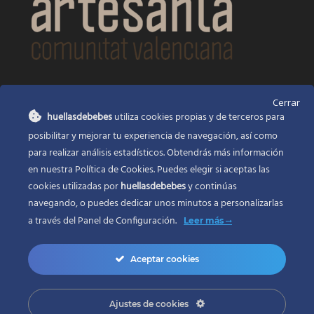
CONTACTO
Cerrar
huellasdebebes
utiliza cookies propias y de terceros para
Huellas de bebés
posibilitar y mejorar tu experiencia de navegación, así como
Santa Ana, 22
Alcasser Valencia 46290
para realizar análisis estadísticos. Obtendrás más información
en nuestra Política de Cookies. Puedes elegir si aceptas las
625 120 591
cookies utilizadas por
huellasdebebes
y continúas
info@huellasdebebes.com
navegando, o puedes dedicar unos minutos a personalizarlas
a través del
Panel de Configuración.
Leer más
Aceptar cookies
Ajustes de cookies
Copyright 2017 | Todos los derechos reservados