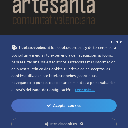
CONTACTO
Cerrar
huellasdebebes
utiliza cookies propias y de terceros para
Huellas de bebés
posibilitar y mejorar tu experiencia de navegación, así como
Santa Ana, 22
Alcasser Valencia 46290
para realizar análisis estadísticos. Obtendrás más información
en nuestra Política de Cookies. Puedes elegir si aceptas las
625 120 591
cookies utilizadas por
huellasdebebes
y continúas
info@huellasdebebes.com
navegando, o puedes dedicar unos minutos a personalizarlas
a través del
Panel de Configuración.
Leer más
Aceptar cookies
Ajustes de cookies
Copyright 2017 | Todos los derechos reservados