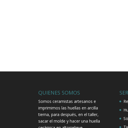
QUIENES SOMOS
SER
Somos ceramistas artesanos e
Re
imprimimos las huellas en arcilla
Hu
tierna, para después, en el taller,
So
sacar el molde y hacer una huella
Ti
cerámica en altorrelieve