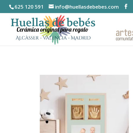
625 120 591
info@huellasdebebes.com