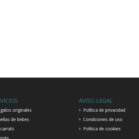
VICIOS
AVISO LEGAL
galos originales
Política de privacidad
ellas de bebes
Condiciones de uso
carrats
Politica de cookies
enda